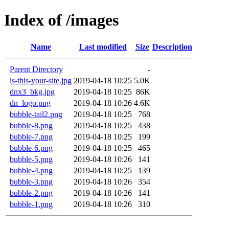
Index of /images
Name
Last modified
Size
Description
Parent Directory
-
is-this-your-site.jpg
2019-04-18 10:25
5.0K
dnx3_bkg.jpg
2019-04-18 10:25
86K
dn_logo.png
2019-04-18 10:26
4.6K
bubble-tail2.png
2019-04-18 10:25
768
bubble-8.png
2019-04-18 10:25
438
bubble-7.png
2019-04-18 10:25
199
bubble-6.png
2019-04-18 10:25
465
bubble-5.png
2019-04-18 10:26
141
bubble-4.png
2019-04-18 10:25
139
bubble-3.png
2019-04-18 10:26
354
bubble-2.png
2019-04-18 10:26
141
bubble-1.png
2019-04-18 10:26
310